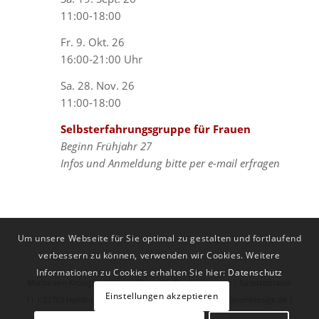
11:00-18:00
Fr. 9. Okt. 26
16:00-21:00 Uhr
Sa. 28. Nov. 26
11:00-18:00
Selbsterfahrungsgruppe für Frauen
Beginn Frühjahr 27
Infos und Anmeldung bitte per e-mail erfragen
Um unsere Webseite für Sie optimal zu gestalten und fortlaufend
verbessern zu können, verwenden wir Cookies. Weitere
Informationen zu Cookies erhalten Sie hier:
Datenschutz
Marita von Krosigk | Heilpraktikerin für Psychotherapie | Susettestrasse
Einstellungen akzeptieren
11 | 22763 Hamburg | Tel.: 040 - 439 29 22 | mail@maritavonkrosigk.de |
Impressum
|
Datenschutz