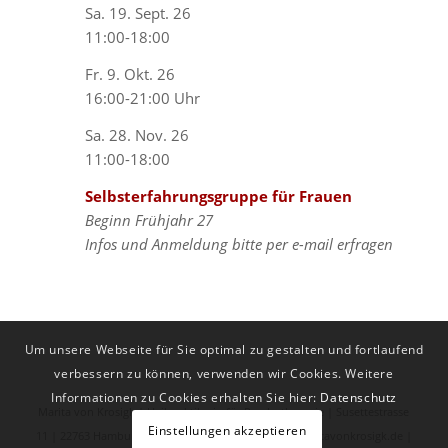
Sa. 19. Sept. 26
11:00-18:00
Fr. 9. Okt. 26
16:00-21:00 Uhr
Sa. 28. Nov. 26
11:00-18:00
Selbsterfahrungsgruppe für Frauen
Beginn Frühjahr 27
Infos und Anmeldung bitte per e-mail erfragen
Um unsere Webseite für Sie optimal zu gestalten und fortlaufend
verbessern zu können, verwenden wir Cookies. Weitere
Informationen zu Cookies erhalten Sie hier:
Datenschutz
Marita von Krosigk | Heilpraktikerin für Psychotherapie | Susettestrasse
Einstellungen akzeptieren
11 | 22763 Hamburg | Tel.: 040 - 439 29 22 | mail@maritavonkrosigk.de |